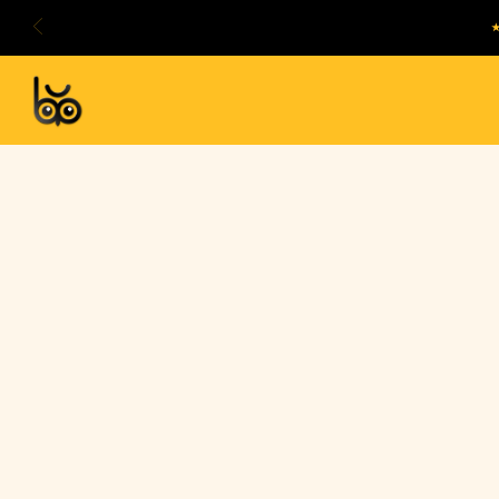
Inici
© Bubo Branding. Todo el contenido de es
derechos de autor. La reproducción, co
y es penado por la ley. Todo intento de
Una travesía de aprendizajes