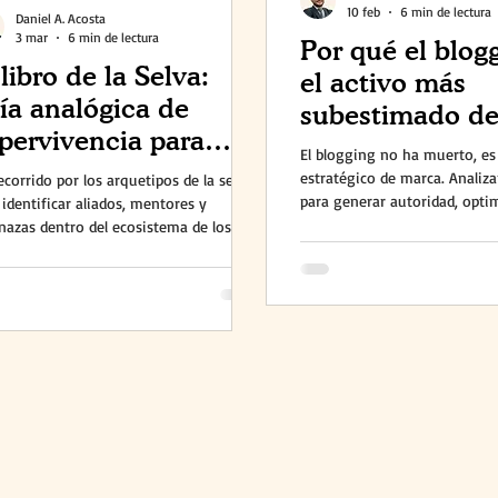
10 feb
6 min de lectura
Daniel A. Acosta
3 mar
6 min de lectura
Por qué el blog
 libro de la Selva:
el activo más
ía analógica de
subestimado de
pervivencia para
branding estrat
El blogging no ha muerto, es
Os emergentes
estratégico de marca. Analiz
ecorrido por los arquetipos de la selva
para generar autoridad, optim
 identificar aliados, mentores y
GEO y mejorar tu percepción.
azas dentro del ecosistema de los
cios contemporáneos.