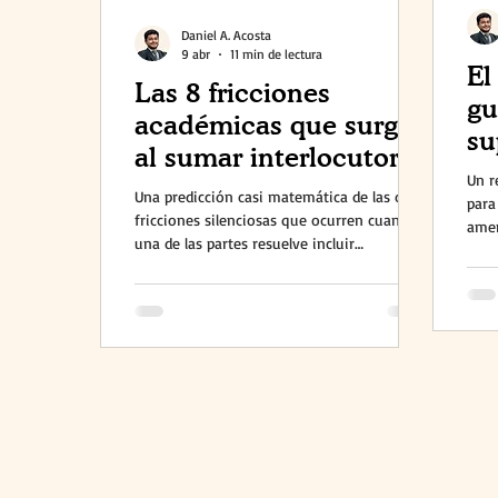
Daniel A. Acosta
9 abr
11 min de lectura
El
Las 8 fricciones
gu
académicas que surgen
su
al sumar interlocutores
CE
Un r
a un proyecto
Una predicción casi matemática de las ocho
para
fricciones silenciosas que ocurren cuando
amen
una de las partes resuelve incluir
nego
interlocutores a un proyecto en curso.