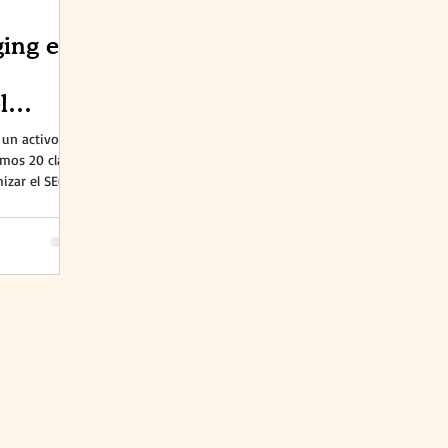
ging es
l
égico
 un activo
amos 20 claves
izar el SEO,